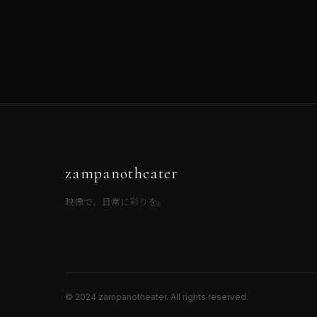
zampanotheater
映像で、日常に彩りを。
© 2024 zampanotheater. All rights reserved.